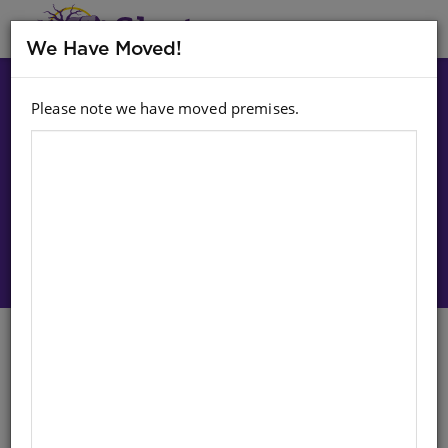
MENU
We Have Moved!
Please note we have moved premises.
Choose option:
Sign In To Purchase