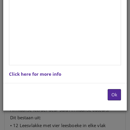
CUB READING SCHEME (AFRIK.)
WELP LEVEL 4 BK 1: PLANK-RY
Afrikaans
Hardcopy ISBN
: 9780796041616
Stock
: 829 units
Ebook ISBN
: 9780796088666
Click here for more info
Die Welp Leesreeks is ’n noukeurig gegradeerde stel
leesboekies wat die onderrig
van en liefde vir lees in die Grondslag Fase inskerp.
Ok
Dit is ontwikkel vir die jong Suid
Afrikaanse leerder deur Suid Afrikaanse outeurs.
Dit bestaan uit:
• 12 Leesvlakke met vier leesboeke in elke vlak